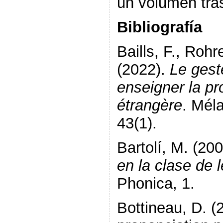
un volumen tras
Bibliografía
Baills, F., Rohre
(2022).
Le gest
enseigner la pr
étrangère
. Mél
43(1).
Bartolí, M. (20
en la clase de 
Phonica, 1.
Bottineau, D. (