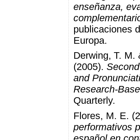
enseñanza, eva
complementari
publicaciones 
Europa.
Derwing, T. M. 
(2005).
Second
and Pronunciat
Research-Base
Quarterly.
Flores, M. E. (
performativos 
español en con