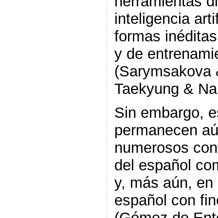
herramientas di
inteligencia art
formas inéditas
y de entrenami
(Sarymsakova &
Taekyung & Na
Sin embargo, e
permanecen aún
numerosos con
del español co
y, más aún, en
español con fin
(Gómez de Ente