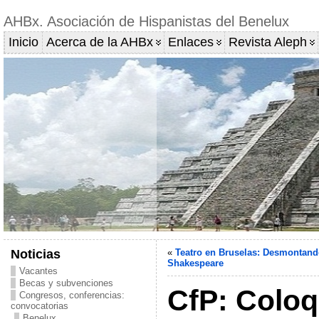
AHBx. Asociación de Hispanistas del Benelux
Inicio
Acerca de la AHBx
Enlaces
Revista Aleph
Noticias
«
Teatro en Bruselas: Desmontand
Shakespeare
Vacantes
Becas y subvenciones
CfP: Coloq
Congresos, conferencias:
convocatorias
Benelux