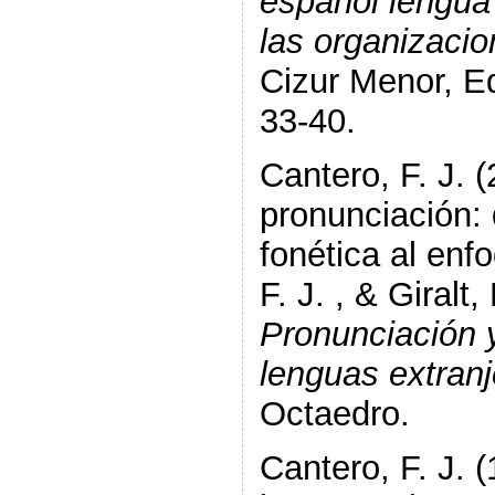
español lengua
las organizaci
Cizur Menor, Ed
33-40.
Cantero, F. J. (
pronunciación: 
fonética al enf
F. J. , & Giralt,
Pronunciación 
lenguas extran
Octaedro.
Cantero, F. J. 