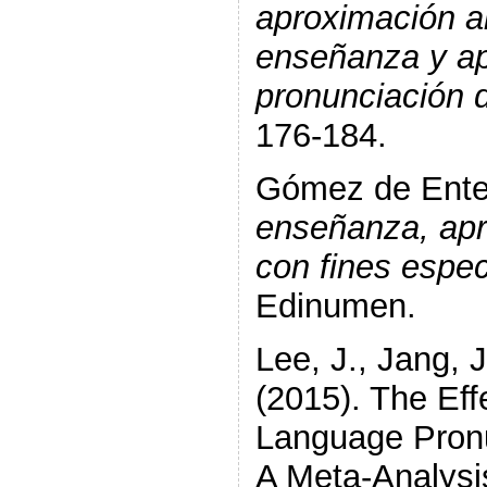
aproximación al
enseñanza y ap
pronunciación 
176-184.
Gómez de Enter
enseñanza, apr
con fines espec
Edinumen.
Lee, J., Jang, J
(2015). The Ef
Language Pronun
A Meta-Analysi