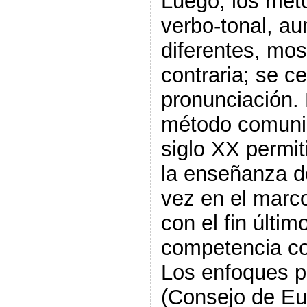
Luego, los mét
verbo-tonal, au
diferentes, mos
contraria; se ce
pronunciación. 
método comunic
siglo XX permit
la enseñanza de
vez en el marco 
con el fin últim
competencia co
Los enfoques po
(Consejo de Eu