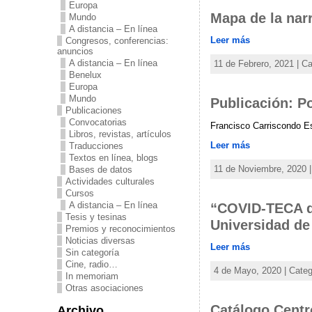
Europa
Mapa de la nar
Mundo
A distancia – En línea
Leer más
Congresos, conferencias:
anuncios
A distancia – En línea
11 de Febrero, 2021 | C
Benelux
Europa
Mundo
Publicación: Po
Publicaciones
Convocatorias
Francisco Carriscondo Es
Libros, revistas, artículos
Leer más
Traducciones
Textos en línea, blogs
11 de Noviembre, 2020 |
Bases de datos
Actividades culturales
Cursos
A distancia – En línea
“COVID-TECA d
Tesis y tesinas
Universidad d
Premios y reconocimientos
Noticias diversas
Leer más
Sin categoría
Cine, radio…
4 de Mayo, 2020 | Cate
In memoriam
Otras asociaciones
Catálogo Centr
Archivo