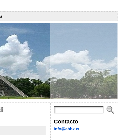
s
di
Contacto
info@ahbx.eu