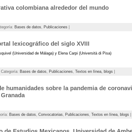
rativa colombiana alrededor del mundo
ategoría:
Bases de datos
,
Publicaciones
|
rtal lexicográfico del siglo XVIII
quivel (Universidad de Málaga) y Elena Carpi (Università di Pisa)
 Categoría:
Bases de datos
,
Publicaciones
,
Textos en línea, blogs
|
e humanidades sobre la pandemia de coronavi
e Granada
goría:
Bases de datos
,
Convocatorias
,
Publicaciones
,
Textos en línea, blogs
|
o de Estudios Mexicanos. Universidad de Amb