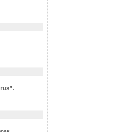
rus”.
eres