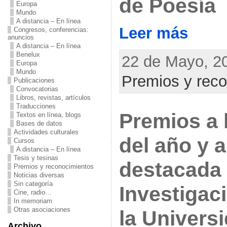
de Poesía
Europa
Mundo
A distancia – En línea
Leer más
Congresos, conferencias:
anuncios
A distancia – En línea
Benelux
22 de Mayo, 20
Europa
Mundo
Premios y rec
Publicaciones
Convocatorias
Libros, revistas, artículos
Traducciones
Premios a 
Textos en línea, blogs
Bases de datos
Actividades culturales
del año y a
Cursos
A distancia – En línea
Tesis y tesinas
destacada 
Premios y reconocimientos
Noticias diversas
Sin categoría
Investigac
Cine, radio…
In memoriam
Otras asociaciones
la Univers
Archivo