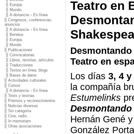
Teatro en 
Europa
Mundo
A distancia – En línea
Desmonta
Congresos, conferencias:
anuncios
A distancia – En línea
Shakespea
Benelux
Europa
Mundo
Desmontando 
Publicaciones
Convocatorias
Teatro en esp
Libros, revistas, artículos
Traducciones
Textos en línea, blogs
Los días
3, 4 y
Bases de datos
Actividades culturales
la compañía br
Cursos
A distancia – En línea
Estumelinks
pre
Tesis y tesinas
Premios y reconocimientos
Desmontando 
Noticias diversas
Sin categoría
Cine, radio…
Hernán Gené y 
In memoriam
Otras asociaciones
González Porta