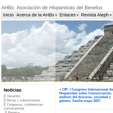
AHBx. Asociación de Hispanistas del Benelux
Inicio
Acerca de la AHBx
Enlaces
Revista Aleph
Noticias
«
CfP: I Congreso Internacional de
Hispanistas sobre Comunicación,
Vacantes
análisis del discurso, sociedad y
Becas y subvenciones
género, Sevilla mayo 2027
Congresos, conferencias:
convocatorias
Benelux