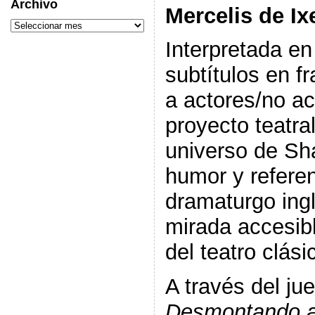
Archivo
Mercelis de Ix
Interpretada e
subtítulos en f
a actores/no ac
proyecto teatral
universo de Sh
humor y referen
dramaturgo ing
mirada accesib
del teatro clási
A través del jue
Desmontando a