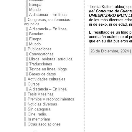
Europa
Txirula Kultur Taldea, qu
Mundo
del Concurso de Cuent
A distancia – En línea
UMEENTZAKO IPUIN L
Congresos, conferencias:
de las más diversas edade
anuncios
ni de sexo, ni de edad, n
A distancia – En línea
El resultado es un libro 
Benelux
acercarán oralmente al pú
Europa
que en su día pusieron e
Mundo
Publicaciones
26 de Diciembre, 2024 |
Convocatorias
Libros, revistas, artículos
Traducciones
Textos en línea, blogs
Bases de datos
Actividades culturales
Cursos
A distancia – En línea
Tesis y tesinas
Premios y reconocimientos
Noticias diversas
Sin categoría
Cine, radio…
In memoriam
Otras asociaciones