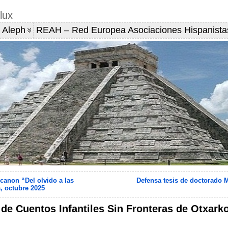
lux
 Aleph
REAH – Red Europea Asociaciones Hispanista
canon “Del olvido a las
Defensa tesis de doctorado 
, octubre 2025
 de Cuentos Infantiles Sin Fronteras de Otxark