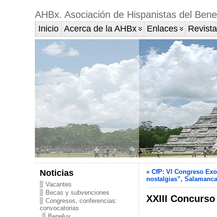
AHBx. Asociación de Hispanistas del Bene
Inicio
Acerca de la AHBx
Enlaces
Revista
Noticias
«
CfP: VI Congreso Exo
nostalgias”, Salamanca
Vacantes
Becas y subvenciones
XXIII Concurso
Congresos, conferencias:
convocatorias
Benelux