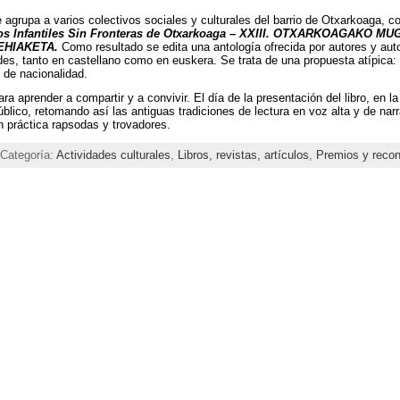
e agrupa a varios colectivos sociales y culturales del barrio de Otxarkoaga, 
os Infantiles Sin Fronteras de Otxarkoaga – XXIII. OTXARKOAGAKO 
EHIAKETA.
Como resultado se edita una antología ofrecida por autores y aut
s, tanto en castellano como en euskera. Se trata de una propuesta atípica: si
i de nacionalidad.
para aprender a compartir y a convivir. El día de la presentación del libro, en 
blico, retomando así las antiguas tradiciones de lectura en voz alta y de narr
n práctica rapsodas y trovadores.
 Categoría:
Actividades culturales
,
Libros, revistas, artículos
,
Premios y reco