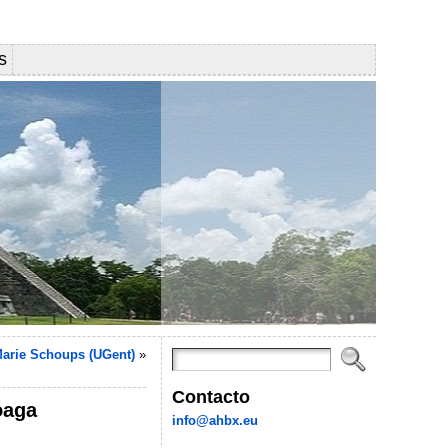
s
Marie Schoups (UGent)
»
Contacto
oaga
info@ahbx.eu