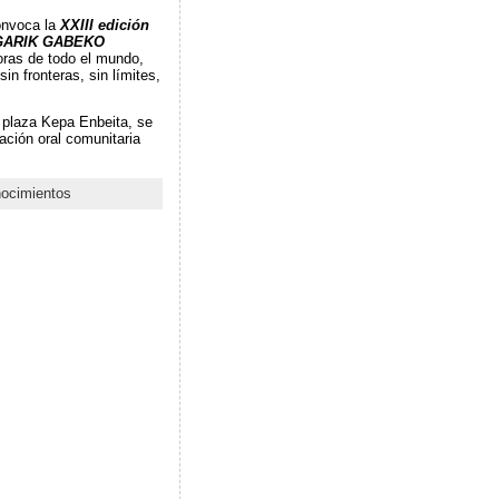
convoca la
XXIII edición
MUGARIK GABEKO
oras de todo el mundo,
n fronteras, sin límites,
la plaza Kepa Enbeita, se
ación oral comunitaria
nocimientos