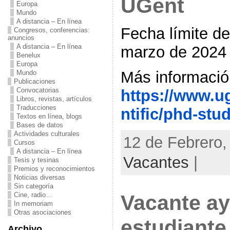
UGent
Europa
Mundo
A distancia – En línea
Fecha límite de
Congresos, conferencias:
anuncios
A distancia – En línea
marzo de 2024
Benelux
Europa
Más informació
Mundo
Publicaciones
Convocatorias
https://www.u
Libros, revistas, artículos
Traducciones
ntific/phd-stu
Textos en línea, blogs
Bases de datos
Actividades culturales
12 de Febrero,
Cursos
A distancia – En línea
Vacantes
|
Tesis y tesinas
Premios y reconocimientos
Noticias diversas
Sin categoría
Cine, radio…
Vacante ay
In memoriam
Otras asociaciones
estudiante
Archivo