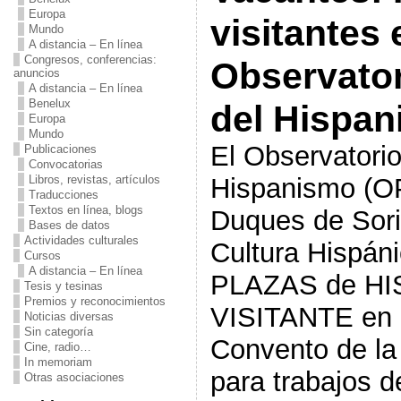
Europa
visitantes 
Mundo
A distancia – En línea
Congresos, conferencias:
Observato
anuncios
A distancia – En línea
Benelux
del Hispa
Europa
Mundo
El Observatori
Publicaciones
Convocatorias
Libros, revistas, artículos
Hispanismo (OP
Traducciones
Textos en línea, blogs
Duques de Sori
Bases de datos
Actividades culturales
Cultura Hispán
Cursos
A distancia – En línea
PLAZAS de HI
Tesis y tesinas
Premios y reconocimientos
VISITANTE en n
Noticias diversas
Sin categoría
Convento de la
Cine, radio…
In memoriam
para trabajos d
Otras asociaciones