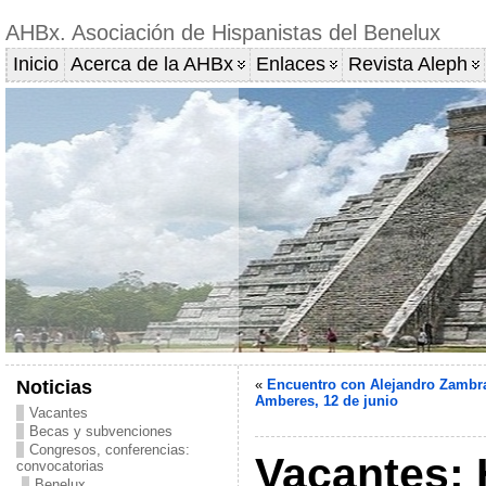
AHBx. Asociación de Hispanistas del Benelux
Inicio
Acerca de la AHBx
Enlaces
Revista Aleph
Noticias
«
Encuentro con Alejandro Zambr
Amberes, 12 de junio
Vacantes
Becas y subvenciones
Congresos, conferencias:
Vacantes: 
convocatorias
Benelux