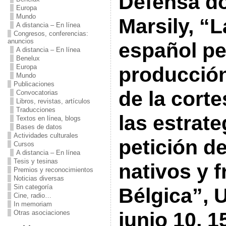
Defensa do
Europa
Mundo
Marsily, “L
A distancia – En línea
Congresos, conferencias:
anuncios
español pe
A distancia – En línea
Benelux
Europa
producción
Mundo
Publicaciones
de la corte
Convocatorias
Libros, revistas, artículos
Traducciones
las estrate
Textos en línea, blogs
Bases de datos
Actividades culturales
petición d
Cursos
A distancia – En línea
Tesis y tesinas
nativos y 
Premios y reconocimientos
Noticias diversas
Sin categoría
Bélgica”,
Cine, radio…
In memoriam
junio 10, 1
Otras asociaciones