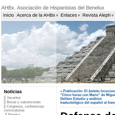
AHBx. Asociación de Hispanistas del Benelux
Inicio
Acerca de la AHBx
Enlaces
Revista Aleph
Noticias
«
Publicación: El ámbito locucion
“Cinco horas con Mario” de Migu
Vacantes
Delibes Estudio y análisis
Becas y subvenciones
traductológico del español al fran
Congresos, conferencias:
convocatorias
Benelux