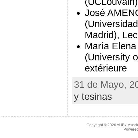
(UCLouvain)
José AMEN
(Universida
Madrid), Lec
María Elen
(University 
extérieure
31 de Mayo, 20
y tesinas
Copyright © 2026
AHBx. Asoci
Powered