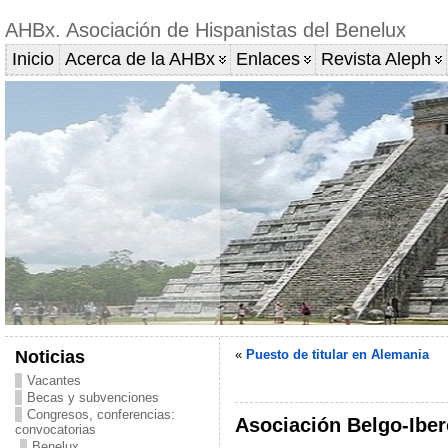
AHBx. Asociación de Hispanistas del Benelux
Inicio
Acerca de la AHBx
Enlaces
Revista Aleph
Noticias
«
Puesto de titular en Alemania
Vacantes
Becas y subvenciones
Congresos, conferencias:
Asociación Belgo-Ibe
convocatorias
Benelux