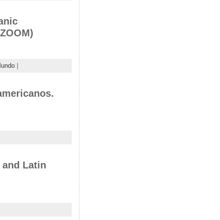
anic
 (ZOOM)
undo
|
oamericanos.
 and Latin