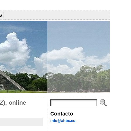
s
Z), online
Contacto
info@ahbx.eu