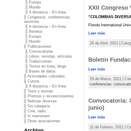
Europa
XXII Congreso 
Mundo
A distancia – En línea
“COLOMBIAS DIVERS
Congresos, conferencias:
anuncios
Florida International Uni
A distancia – En línea
Benelux
Leer más
Europa
Mundo
26 de Abril, 2021 | Cate
Publicaciones
Convocatorias
Libros, revistas, artículos
Boletín Fundac
Traducciones
Textos en línea, blogs
Leer más
Bases de datos
Actividades culturales
29 de Marzo, 2021 | Cat
Cursos
conferencias: convocato
A distancia – En línea
Tesis y tesinas
Premios y reconocimientos
Convocatoria: 
Noticias diversas
Sin categoría
junio)
Cine, radio…
In memoriam
Leer más
Otras asociaciones
11 de Febrero, 2021 | C
Archivo