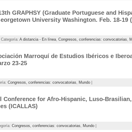
 13th GRAPHSY (Graduate Portuguese and Hisp
eorgetown University Washington. Feb. 18-19
 Categoría:
A distancia - En línea
,
Congresos, conferencias: convocatorias
,
M
ociación Marroquí de Estudios Ibéricos e Iber
rzo 23-25
oría:
Congresos, conferencias: convocatorias
,
Mundo
|
al Conference for Afro-Hispanic, Luso-Brasilian,
ies (ICALLAS)
egoría:
Congresos, conferencias: convocatorias
,
Mundo
|