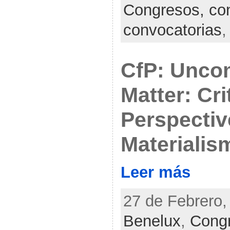
Congresos, con
convocatorias
CfP: Unc
Matter: Cri
Perspecti
Materialis
Leer más
27 de Febrero,
Benelux
,
Congr