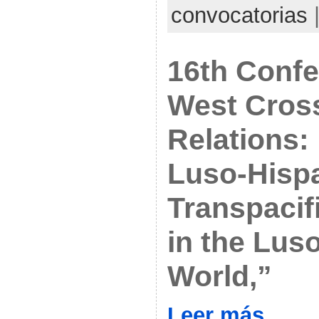
convocatorias
16th Confe
West Cross
Relations:
Luso-Hisp
Transpacif
in the Lus
World,”
Leer más