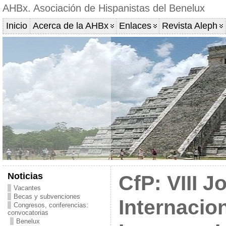
AHBx. Asociación de Hispanistas del Benelux
Inicio
Acerca de la AHBx
Enlaces
Revista Aleph
Noticias
CfP: VIII 
Vacantes
Becas y subvenciones
Internacio
Congresos, conferencias:
convocatorias
Benelux