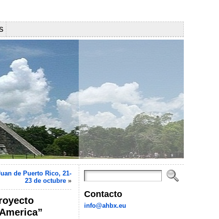
s
Juan de Puerto Rico, 21-
23 de octubre
»
Contacto
proyecto
info@ahbx.eu
 America”