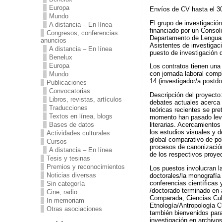
Europa
Envíos de CV hasta el 30
Mundo
El grupo de investig
A distancia – En línea
financiado por un Consol
Congresos, conferencias:
Departamento de Lenguas 
anuncios
Asistentes de investigac
A distancia – En línea
puesto de investigación d
Benelux
Europa
Los contratos tienen una 
con jornada laboral comp
Mundo
14 (investigador/a postdo
Publicaciones
Convocatorias
Descripción del proyecto:
Libros, revistas, artículos
debates actuales acerca 
Traducciones
teóricas recientes se pr
Textos en línea, blogs
momento han pasado levem
Bases de datos
literarias. Acercamientos
los estudios visuales y 
Actividades culturales
global comparativo de po
Cursos
procesos de canonización 
A distancia – En línea
de los respectivos proye
Tesis y tesinas
Premios y reconocimientos
Los puestos involucran la
Noticias diversas
doctorales/la monografía 
conferencias científicas 
Sin categoría
/doctorado terminado en a
Cine, radio…
Comparada; Ciencias Cult
In memoriam
Etnología/Antropología Cu
Otras asociaciones
también bienvenidos para 
investigación en archivos