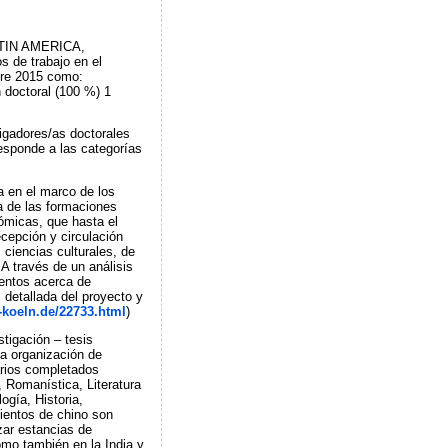
TIN AMERICA,
 de trabajo en el
bre 2015 como:
 doctoral (100 %) 1
tigadores/as doctorales
esponde a las categorías
ta en el marco de los
a de las formaciones
ómicas, que hasta el
cepción y circulación
 ciencias culturales, de
A través de un análisis
ientos acerca de
 detallada del proyecto y
i-koeln.de/22733.html
)
tigación – tesis
la organización de
tarios completados
, Romanística, Literatura
ogía, Historia,
mientos de chino son
zar estancias de
omo también en la India y