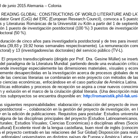
 de junio 2015 Alemania – Colonia
ación READING GLOBAL: CONSTRUCTIONS OF WORLD LITERATURE AND LA
idator Grant (CoG) del ERC (European Research Council), convoca a 5 puestos
y Literaturas Románicas de la Universität zu Köln a partir del 1 de septiem
ión 1 puesto de investigación postdoctoral (100 %) 3 puestos de investigación
octoral (50 %).
duración de cinco años para investigador/a postdoctoral y de tres para inves
leta (39,83 y 19,92 horas semanales respectivamente). La remuneración corr
ctoral) y 13 (investigadores/as doctorales) del servicio público (TV-L).
 El proyecto transdisciplinario (dirigido por Prof. Dra. Gesine Müller) se inser
del paradigma de la Literatura Mundial: partiendo desde una evaluación crític
etende investigar especialemente las dimensiones materiales, visuales y econ
ente desapercibidas en la investigación acerca de procesos globales de re
 de las ciencias literarias se combinarán en este proyecto con métodos de las
de ciencias económicas, enfocándose en el caso particular de América Latina. 
líticas editoriales y procesos de recepción se aspira a crear nuevos conocim
y exlusión en el marco de la cirulación global literaria. (Una descripción más
ctos subproyectos se encuentra disponible en:
http://romanistik.phil-fak.un
s siguientes responsabilidades: elaboración y redacción del proyecto de inves
postdoctoral – , colaboración en la gestión del proyecto de investigación, en 
y en la edición de publicaciones. Requisitos para postular: Estudios universi
lguna de las disciplinas principales del proyecto (Estudios Latinoamericanos
urales; Estudios Visuales; Ciencias Económicas) o disciplinas afines (Sociol
ltural) Excelente nivel de la lengua castellana, buen nivel de inglés (conoci
el proyecto centrado en las relaciones del Sur Global) Disposición para reali
 editoriales/ universitarios en distintos países de Europa y América Latina, c