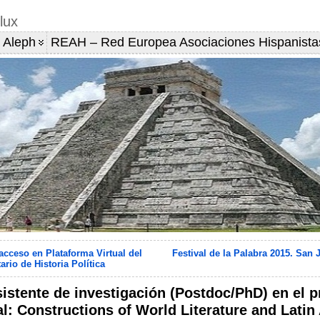
lux
 Aleph
REAH – Red Europea Asociaciones Hispanista
 acceso en Plataforma Virtual del
Festival de la Palabra 2015. San 
ario de Historia Política
sistente de investigación (Postdoc/PhD) en el 
l: Constructions of World Literature and Latin