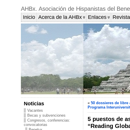
AHBx. Asociación de Hispanistas del Bene
Inicio
Acerca de la AHBx
Enlaces
Revista
Noticias
«
50 dossieres de libre
Programa Interuniversit
Vacantes
Becas y subvenciones
5 puestos de a
Congresos, conferencias:
convocatorias
“Reading Globa
Benelux