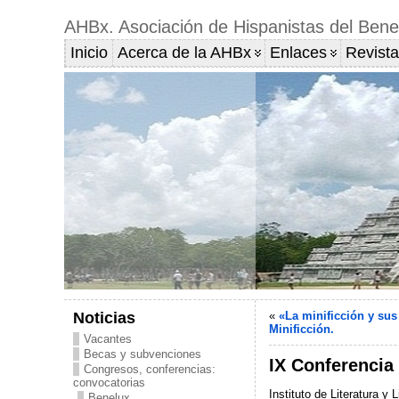
AHBx. Asociación de Hispanistas del Bene
Inicio
Acerca de la AHBx
Enlaces
Revista
Noticias
«
«La minificción y sus
Minificción.
Vacantes
Becas y subvenciones
IX Conferencia 
Congresos, conferencias:
convocatorias
Instituto de Literatura 
Benelux