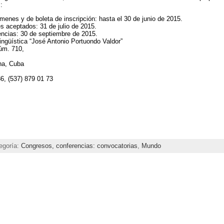
:
menes y de boleta de inscripción: hasta el 30 de junio de 2015.
s aceptados: 31 de julio de 2015.
encias: 30 de septiembre de 2015.
 Lingüística “José Antonio Portuondo Valdor”
úm. 710,
na, Cuba
86, (537) 879 01 73
egoría:
Congresos, conferencias: convocatorias
,
Mundo