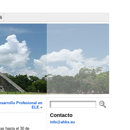
s
esarrollo Profesional en
ELE
»
Contacto
info@ahbx.eu
tas hasta el 30 de