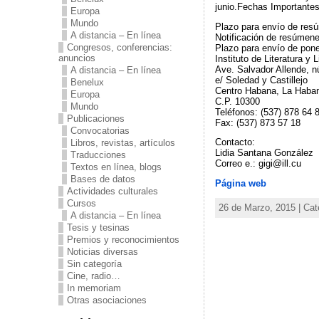
junio.
Fechas Importantes
Europa
Mundo
Plazo para envío de resú
A distancia – En línea
Notificación de resúmene
Congresos, conferencias:
Plazo para envío de pon
anuncios
Instituto de Literatura y
Ave. Salvador Allende, n
A distancia – En línea
e/ Soledad y Castillejo
Benelux
Centro Habana, La Haba
Europa
C.P. 10300
Mundo
Teléfonos: (537) 878 64 
Publicaciones
Fax: (537) 873 57 18
Convocatorias
Contacto:
Libros, revistas, artículos
Lidia Santana González
Traducciones
Correo e.: gigi@ill.cu
Textos en línea, blogs
Bases de datos
Página web
Actividades culturales
Cursos
26 de Marzo, 2015 | Cat
A distancia – En línea
Tesis y tesinas
Premios y reconocimientos
Noticias diversas
Sin categoría
Cine, radio…
In memoriam
Otras asociaciones