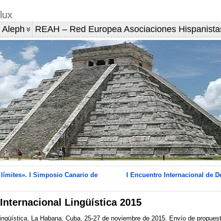
lux
 Aleph
REAH – Red Europea Asociaciones Hispanista
 límites». I Simposio Canario de
I Encuentro Internacional de D
Internacional Lingüística 2015
y Lingüística. La Habana, Cuba. 25-27 de noviembre de 2015. Envío de propues