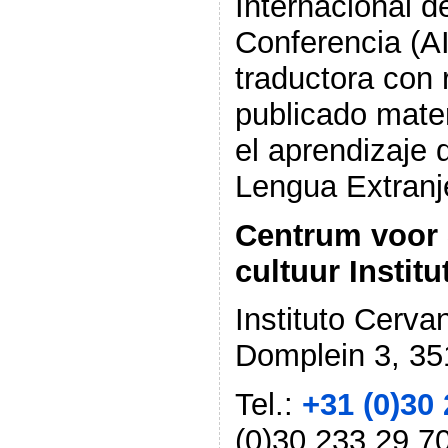
Internacional d
Conferencia (A
traductora con r
publicado mater
el aprendizaje
Lengua Extranj
Centrum voor 
cultuur Instit
Instituto Cerva
Domplein 3, 35
Tel.:
+31 (0)30
(0)30 233 29 7