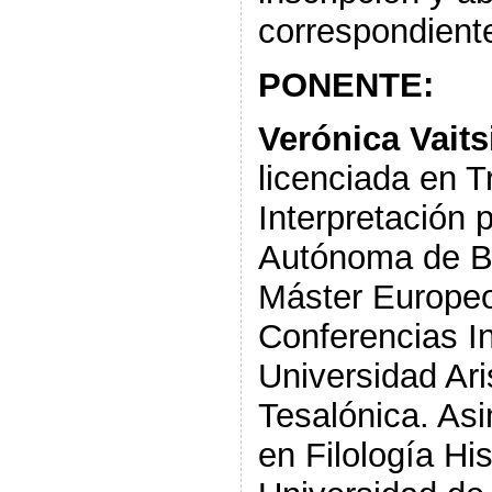
correspondient
PONENTE:
Verónica Vait
licenciada en T
Interpretación 
Autónoma de Ba
Máster Europeo
Conferencias In
Universidad Ari
Tesalónica. As
en Filología Hi