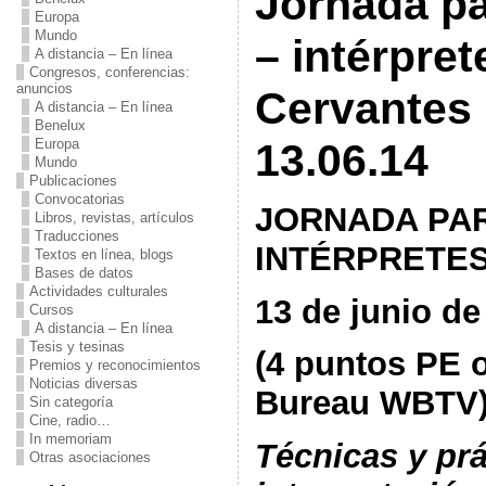
Jornada pa
Europa
Mundo
– intérpret
A distancia – En línea
Congresos, conferencias:
anuncios
Cervantes 
A distancia – En línea
Benelux
Europa
13.06.14
Mundo
Publicaciones
Convocatorias
JORNADA PA
Libros, revistas, artículos
Traducciones
INTÉRPRETE
Textos en línea, blogs
Bases de datos
Actividades culturales
13 de junio de
Cursos
A distancia – En línea
Tesis y tesinas
(4 puntos PE o
Premios y reconocimientos
Noticias diversas
Bureau WBTV
Sin categoría
Cine, radio…
In memoriam
Técnicas y prá
Otras asociaciones