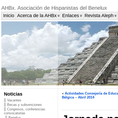
AHBx. Asociación de Hispanistas del Benelux
Inicio
Acerca de la AHBx
Enlaces
Revista Aleph
Noticias
«
Actividades Consejería de Educ
Bélgica – Abril 2014
Vacantes
Becas y subvenciones
Congresos, conferencias:
convocatorias
Benelux