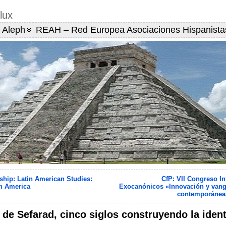
lux
 Aleph
REAH – Red Europea Asociaciones Hispanista
ship: Latin American Studies:
CfP: VII Congreso In
n America
Exocanónicos «Innovación y vangu
contemporáneas 
de Sefarad, cinco siglos construyendo la ident