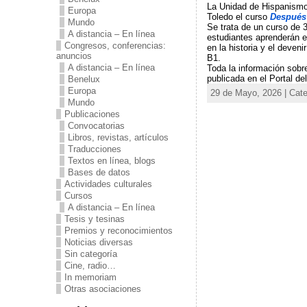
La Unidad de Hispanismo
Europa
Toledo el curso
Después 
Mundo
Se trata de un curso de 3
A distancia – En línea
estudiantes aprenderán e
Congresos, conferencias:
en la historia y el deven
anuncios
B1.
A distancia – En línea
Toda la información sobr
publicada en el Portal de
Benelux
Europa
29 de Mayo, 2026 | Cat
Mundo
Publicaciones
Convocatorias
Libros, revistas, artículos
Traducciones
Textos en línea, blogs
Bases de datos
Actividades culturales
Cursos
A distancia – En línea
Tesis y tesinas
Premios y reconocimientos
Noticias diversas
Sin categoría
Cine, radio…
In memoriam
Otras asociaciones