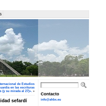
s
ternacional de Estudios
ardia en las escrituras
(y su mirada al 27)».
»
Contacto
info@ahbx.eu
idad sefardí