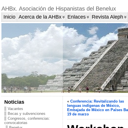
AHBx. Asociación de Hispanistas del Benelux
Inicio
Acerca de la AHBx
Enlaces
Revista Aleph
Noticias
«
Conferencia: Revitalizando las
lenguas indígenas de México,
Vacantes
Embajada de México en Países Ba
Becas y subvenciones
19 de marzo
Congresos, conferencias:
convocatorias
Benelux