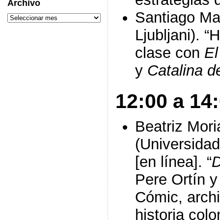
Archivo
Santiago Mar
Ljubljani). “
clase con
El
y
Catalina d
12:00 a 14:
Beatriz Mor
(Universida
[en línea]. “
D
Pere Ortín 
Cómic, archi
historia col