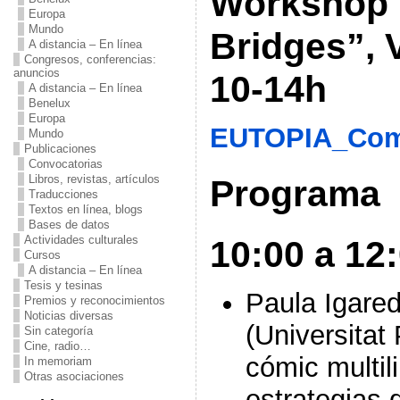
Workshop 
Europa
Mundo
Bridges”, 
A distancia – En línea
Congresos, conferencias:
anuncios
10-14h
A distancia – En línea
Benelux
Europa
EUTOPIA_Comi
Mundo
Publicaciones
Convocatorias
Libros, revistas, artículos
Programa
Traducciones
Textos en línea, blogs
Bases de datos
Actividades culturales
10:00 a 12:
Cursos
A distancia – En línea
Tesis y tesinas
Paula Igare
Premios y reconocimientos
Noticias diversas
(Universitat
Sin categoría
Cine, radio…
cómic multil
In memoriam
Otras asociaciones
estrategias 