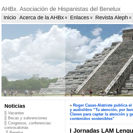
AHBx. Asociación de Hispanistas del Benelux
Inicio
Acerca de la AHBx
Enlaces
Revista Aleph
Noticias
«
Roger Casas-Alatriste publica el 
y audiolibro “Tu atención, por favo
Vacantes
Claves para captar la atención y g
Becas y subvenciones
contenidos sostenibles”
Congresos, conferencias:
convocatorias
I Jornadas LAM Lengu
Benelux