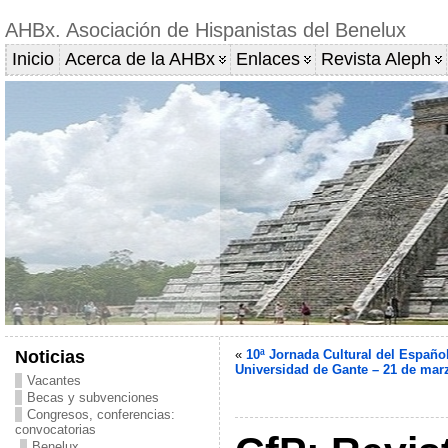
AHBx. Asociación de Hispanistas del Benelux
Inicio
Acerca de la AHBx
Enlaces
Revista Aleph
Noticias
«
10ª Jornada Cultural del Español
Universidad de Gante – 21 de mar
Vacantes
Becas y subvenciones
Congresos, conferencias:
convocatorias
Benelux