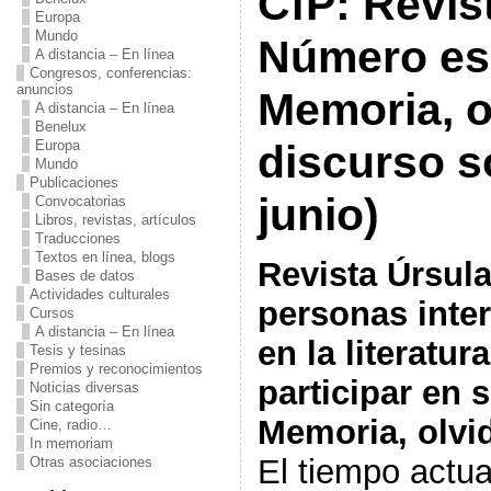
CfP: Revis
Europa
Mundo
Número es
A distancia – En línea
Congresos, conferencias:
anuncios
Memoria, o
A distancia – En línea
Benelux
Europa
discurso s
Mundo
Publicaciones
junio)
Convocatorias
Libros, revistas, artículos
Traducciones
Textos en línea, blogs
Revista Úrsula
Bases de datos
Actividades culturales
personas inte
Cursos
A distancia – En línea
en la literatur
Tesis y tesinas
Premios y reconocimientos
participar en
Noticias diversas
Sin categoría
Memoria, olvid
Cine, radio…
In memoriam
El tiempo actu
Otras asociaciones