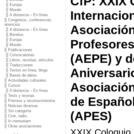
CfP: XXIX 
Europa
Mundo
Internacion
A distancia – En línea
Congresos, conferencias:
anuncios
Asociació
A distancia – En línea
Benelux
Europa
Profesores
Mundo
Publicaciones
(AEPE) y d
Convocatorias
Libros, revistas, artículos
Traducciones
Aniversari
Textos en línea, blogs
Bases de datos
Actividades culturales
Asociación
Cursos
A distancia – En línea
Tesis y tesinas
de Español
Premios y reconocimientos
Noticias diversas
Sin categoría
(APES)
Cine, radio…
In memoriam
Otras asociaciones
XXIX Coloquio I