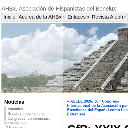
AHBx. Asociación de Hispanistas del Benelux
Inicio
Acerca de la AHBx
Enlaces
Revista Aleph
Noticias
«
ASELE 2026. 36.° Congreso
Internacional de la Asociación par
Vacantes
Enseñanza del Español como Le
Becas y subvenciones
Extranjera
Congresos, conferencias:
convocatorias
Benelux