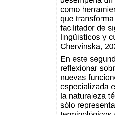
desempeña un 
como herramien
que transforma 
facilitador de s
lingüísticos y 
Chervinska, 202
En este segund
reflexionar sobr
nuevas funcion
especializada 
la naturaleza t
sólo represent
terminológicos 