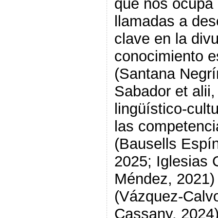
que nos ocupa
llamadas a de
clave en la div
conocimiento e
(Santana Negrí
Sabador et alii
lingüístico-cult
las competencia
(Bausells Espí
2025; Iglesias
Méndez, 2021) y 
(Vázquez-Calvo
Cassany, 2024)