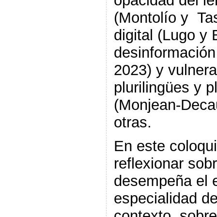
opacidad del l
(Montolío y Ta
digital (Lugo y
desinformación
2023) y vulnera
plurilingües y p
(Monjean-Decau
otras.
En este coloqu
reflexionar sob
desempeña el 
especialidad de
contexto, sobr