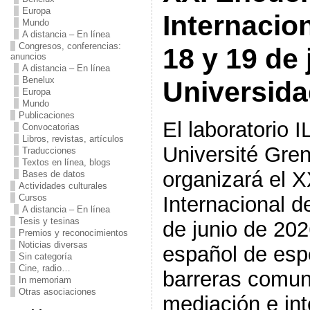
Europa
Internacio
Mundo
A distancia – En línea
Congresos, conferencias:
18 y 19 de 
anuncios
A distancia – En línea
Benelux
Universida
Europa
Mundo
Publicaciones
El laboratorio 
Convocatorias
Libros, revistas, artículos
Université Gr
Traducciones
Textos en línea, blogs
organizará el 
Bases de datos
Actividades culturales
Internacional 
Cursos
A distancia – En línea
Tesis y tesinas
de junio de 202
Premios y reconocimientos
Noticias diversas
español de espe
Sin categoría
Cine, radio…
barreras comuni
In memoriam
Otras asociaciones
mediación e int