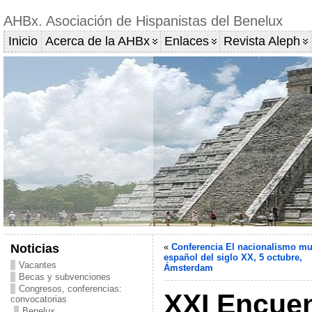
AHBx. Asociación de Hispanistas del Benelux
Inicio
Acerca de la AHBx
Enlaces
Revista Aleph
Noticias
«
Conferencia El nacionalismo mu
español del siglo XX, 5 octubre,
Vacantes
Ámsterdam
Becas y subvenciones
Congresos, conferencias:
XXI Encue
convocatorias
Benelux