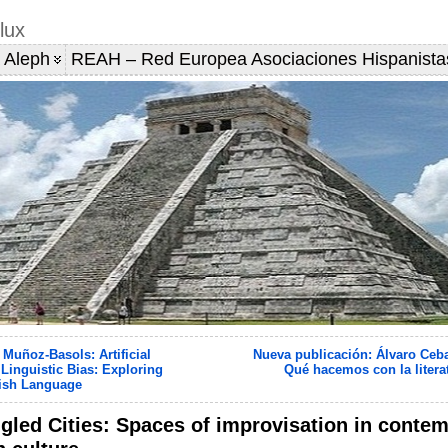
lux
 Aleph
REAH – Red Europea Asociaciones Hispanista
 Muñoz-Basols: Artificial
Nueva publicación: Álvaro Cebal
 Linguistic Bias: Exploring
Qué hacemos con la litera
nish Language
gled Cities: Spaces of improvisation in contem