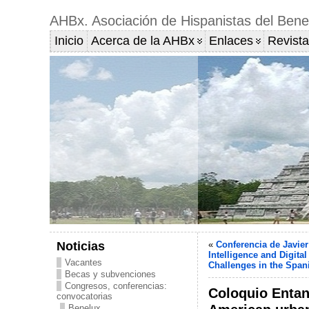
AHBx. Asociación de Hispanistas del Bene
Inicio
Acerca de la AHBx
Enlaces
Revista
Noticias
«
Conferencia de Javier
Intelligence and Digital
Vacantes
Challenges in the Spa
Becas y subvenciones
Congresos, conferencias:
Coloquio Entan
convocatorias
Benelux