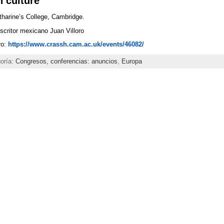
 culture
harine’s College, Cambridge.
escritor mexicano Juan Villoro
ro:
https://www.crassh.cam.ac.uk/events/46082/
goría:
Congresos, conferencias: anuncios
,
Europa