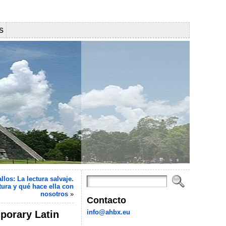
s
los: La lectura salvaje.
tura y qué hace ella con
nosotros
»
Contacto
info@ahbx.eu
porary Latin