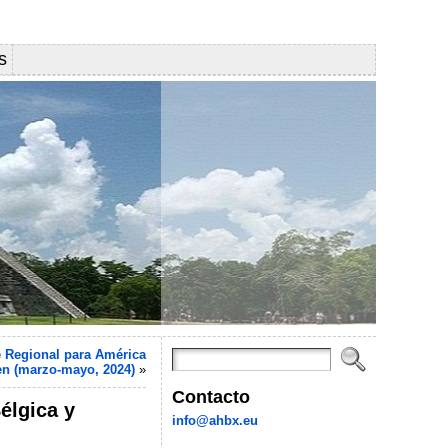
s
é Regional para América
en (marzo-mayo, 2024)
»
Contacto
élgica y
info@ahbx.eu