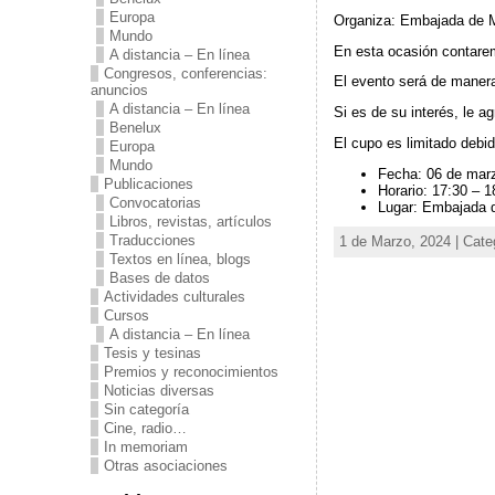
Europa
Organiza: Embajada de 
Mundo
En esta ocasión contare
A distancia – En línea
Congresos, conferencias:
El evento será de manera
anuncios
A distancia – En línea
Si es de su interés, le 
Benelux
El cupo es limitado debid
Europa
Mundo
Fecha: 06 de mar
Publicaciones
Horario: 17:30 – 1
Convocatorias
Lugar: Embajada d
Libros, revistas, artículos
Traducciones
1 de Marzo, 2024 | Cate
Textos en línea, blogs
Bases de datos
Actividades culturales
Cursos
A distancia – En línea
Tesis y tesinas
Premios y reconocimientos
Noticias diversas
Sin categoría
Cine, radio…
In memoriam
Otras asociaciones