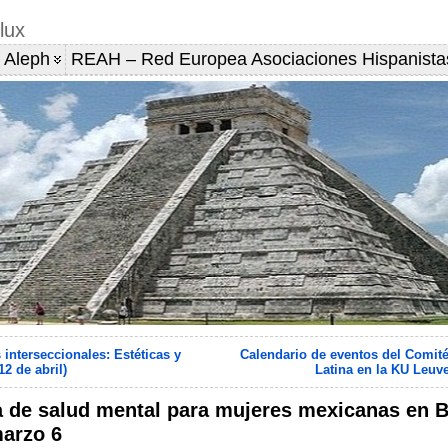
lux
 Aleph
REAH – Red Europea Asociaciones Hispanista
interseccionales: Estéticas y
Calendario de eventos del Comit
12 de abril)
Latina en la KU Leuv
a de salud mental para mujeres mexicanas en B
arzo 6