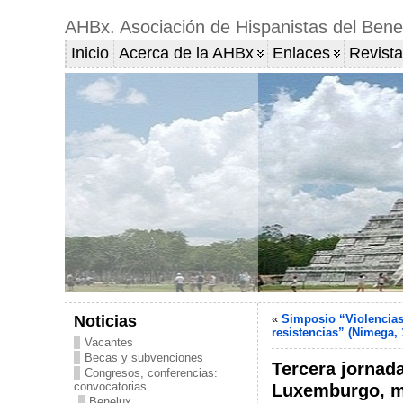
AHBx. Asociación de Hispanistas del Bene
Inicio
Acerca de la AHBx
Enlaces
Revista
Noticias
«
Simposio “Violencias 
resistencias” (Nimega, 
Vacantes
Becas y subvenciones
Tercera jornad
Congresos, conferencias:
convocatorias
Luxemburgo, m
Benelux