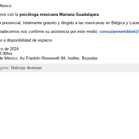
México.
mos con la
psicóloga mexicana Mariana Guadalajara
.
 presencial, totalmente gratuito y dirigido a las mexicanas en Bélgica y Lux
agradecemos nos confirme su asistencia por este medio:
consularesembbel@
o a disponibilidad de espacio:
zo de 2024
8:30hrs
e México. Av Franklin Roosevelt 94, Ixelles. Bruselas
goría:
Noticias diversas