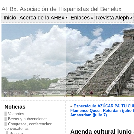
AHBx. Asociación de Hispanistas del Benelux
Inicio
Acerca de la AHBx
Enlaces
Revista Aleph
Noticias
«
Espectáculo AZÚCAR PA’ TU C
Flamenco Queer. Roterdam (julio 6
Vacantes
Ámsterdam (julio 7)
Becas y subvenciones
Congresos, conferencias:
convocatorias
Agenda cultural junio
Benelux