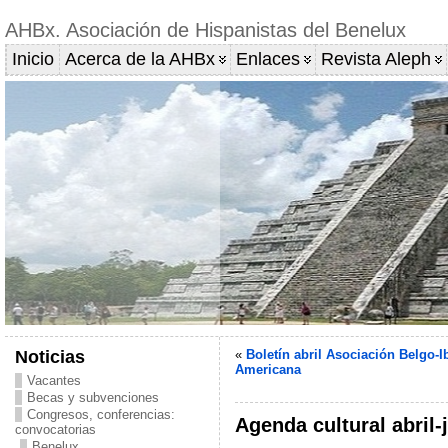
AHBx. Asociación de Hispanistas del Benelux
Inicio
Acerca de la AHBx
Enlaces
Revista Aleph
Noticias
«
Boletín abril Asociación Belgo-I
Americana
Vacantes
Becas y subvenciones
Congresos, conferencias:
Agenda cultural abril
convocatorias
Benelux