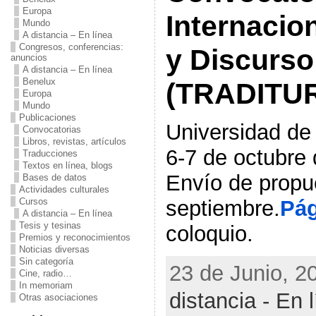
Europa
Internacio
Mundo
A distancia – En línea
Congresos, conferencias:
y Discurso
anuncios
A distancia – En línea
Benelux
(TRADITU
Europa
Mundo
Publicaciones
Universidad de
Convocatorias
Libros, revistas, artículos
6-7 de octubre 
Traducciones
Textos en línea, blogs
Envío de propu
Bases de datos
Actividades culturales
septiembre.
Pá
Cursos
A distancia – En línea
Tesis y tesinas
coloquio.
Premios y reconocimientos
Noticias diversas
Sin categoría
23 de Junio, 2
Cine, radio…
In memoriam
distancia - En 
Otras asociaciones