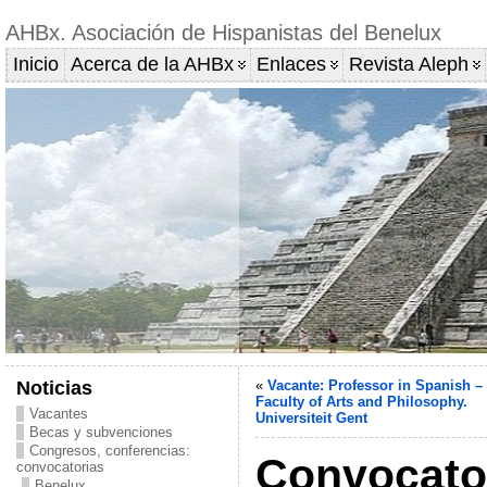
AHBx. Asociación de Hispanistas del Benelux
Inicio
Acerca de la AHBx
Enlaces
Revista Aleph
Noticias
«
Vacante: Professor in Spanish –
Faculty of Arts and Philosophy.
Vacantes
Universiteit Gent
Becas y subvenciones
Congresos, conferencias:
Convocato
convocatorias
Benelux