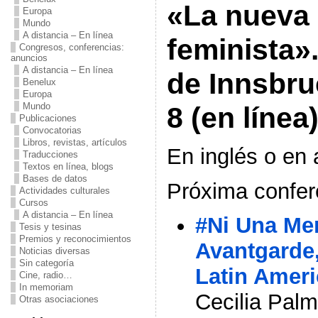
«La nueva
Europa
Mundo
A distancia – En línea
feminista»
Congresos, conferencias:
anuncios
A distancia – En línea
de Innsbruc
Benelux
Europa
Mundo
8 (en línea
Publicaciones
Convocatorias
Libros, revistas, artículos
En inglés o en
Traducciones
Textos en línea, blogs
Bases de datos
Próxima confer
Actividades culturales
Cursos
A distancia – En línea
#Ni Una Me
Tesis y tesinas
Premios y reconocimientos
Avantgarde,
Noticias diversas
Sin categoría
Latin Ameri
Cine, radio…
In memoriam
Cecilia Palme
Otras asociaciones