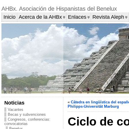
AHBx. Asociación de Hispanistas del Benelux
Inicio
Acerca de la AHBx
Enlaces
Revista Aleph
Noticias
«
Cátedra en lingüística del españ
Philipps-Universität Marburg
Vacantes
Becas y subvenciones
Ciclo de c
Congresos, conferencias:
convocatorias
Benelux