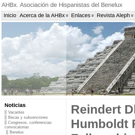
AHBx. Asociación de Hispanistas del Benelux
Inicio
Acerca de la AHBx
Enlaces
Revista Aleph
Noticias
Reindert D
Vacantes
Becas y subvenciones
Humboldt 
Congresos, conferencias:
convocatorias
Benelux